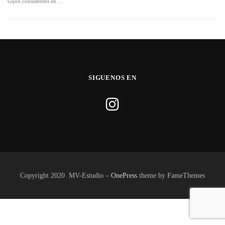
Gijón consistentes en …
GALERIA
PORTFOLIO
SIGUENOS EN
NOTICIAS
CONTACTO
Copyright 2020 MV-Estudio
–
OnePress
theme by FameThemes